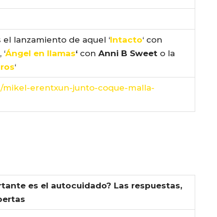
s el lanzamiento de aquel ‘
Intacto
‘ con
 ‘
Ángel en llamas
‘
con
Anni B Sweet
o la
gros
‘
s/mikel-erentxun-junto-coque-malla-
tante es el autocuidado? Las respuestas,
pertas