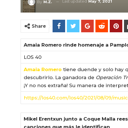
Last updated
May 7, 2021
By
M.Z.
Share
Amaia Romero rinde homenaje a Pamplo
LOS 40
Amaia Romero
tiene duende y solo hay q
descubrirlo. La ganadora de
Operación Tr
¡Y no nos extraña! Su manera de interpre
https://los40.com/los40/2021/08/09/musi
Mikel Erentxun junto a Coque Malla reest
canciones que más le identifican