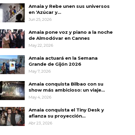
Amaia y Rebe unen sus universos
en ‘Azúcar y…
Jun 25, 2026
Amaia pone voz y piano a la noche
de Almodóvar en Cannes
May 22, 2026
Amaia actuará en la Semana
Grande de Gijón 2026
May 7, 2026
Amaia conquista Bilbao con su
show más ambicioso: un viaje…
May 4, 2026
Amaia conquista el Tiny Desk y
afianza su proyección…
Abr 23, 2026