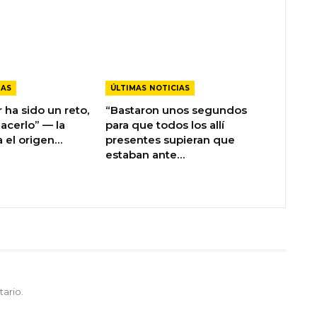
IAS
ÚLTIMAS NOTICIAS
r ha sido un reto,
“Bastaron unos segundos
acerlo” — la
para que todos los allí
a el origen…
presentes supieran que
estaban ante…
ario.