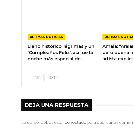
ÚLTIMAS NOTICIAS
ÚLTIMAS NOTIC
Lleno histórico, lágrimas y un
Amaia: “Arala
‘Cumpleaños Feliz’: así fue la
pero quería h
noche más especial de…
artista explic
PREV
NEXT
DEJA UNA RESPUESTA
Lo siento, debes estar
conectado
para publicar un coment