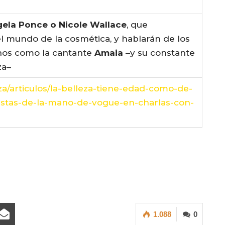
gela Ponce o Nicole Wallace
, que
el mundo de la cosmética, y hablarán de los
onos como la cantante
Amaia
–y su constante
za–
leza/articulos/la-belleza-tiene-edad-como-de-
estas-de-la-mano-de-vogue-en-charlas-con-
1.088
0