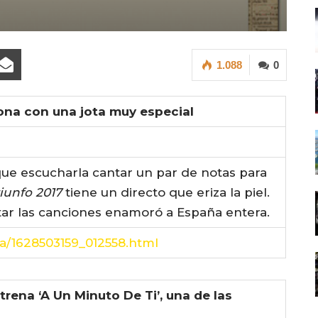
1.088
0
na con una jota muy especial
ue escucharla cantar un par de notas para
iunfo 2017
tiene un directo que eriza la piel.
tar las canciones enamoró a España entera.
ca/1628503159_012558.html
rena ‘A Un Minuto De Ti’, una de las