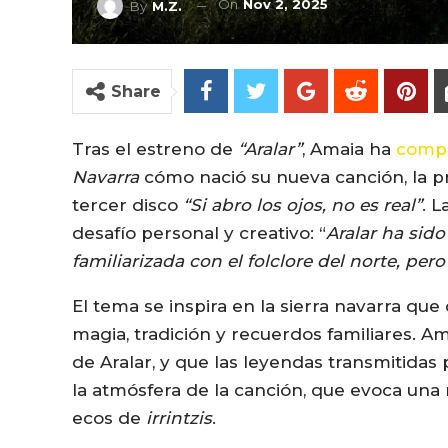
On
Nov 2, 2025
By
M.Z.
Share
Tras el estreno de
“Aralar”
, Amaia ha
compa
Navarra
cómo nació su nueva canción, la pr
tercer disco
“Si abro los ojos, no es real”
. 
desafío personal y creativo: “
Aralar ha sido
familiarizada con el folclore del norte, pe
El tema se inspira en la sierra navarra que 
magia, tradición y recuerdos familiares. 
de Aralar, y que las leyendas transmitida
la atmósfera de la canción, que evoca una
ecos de
irrintzis
.