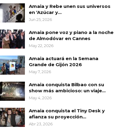
Amaia y Rebe unen sus universos
en ‘Azúcar y…
Jun 25, 2026
Amaia pone voz y piano a la noche
de Almodóvar en Cannes
May 22, 2026
Amaia actuará en la Semana
Grande de Gijón 2026
May 7, 2026
Amaia conquista Bilbao con su
show más ambicioso: un viaje…
May 4, 2026
Amaia conquista el Tiny Desk y
afianza su proyección…
Abr 23, 2026