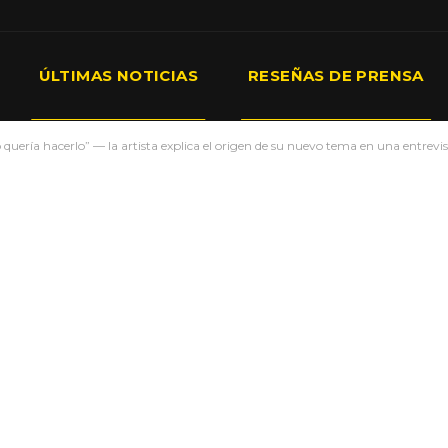
ÚLTIMAS NOTICIAS
RESEÑAS DE PRENSA
 quería hacerlo” — la artista explica el origen de su nuevo tema en una entrevi