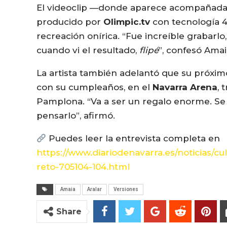
El videoclip —donde aparece acompañada 
producido por
Olimpic.tv
con tecnología 4
recreación onírica. “Fue increíble grabarl
cuando vi el resultado,
flipé
”, confesó Amai
La artista también adelantó que su próxim
con su cumpleaños, en el
Navarra Arena
, 
Pamplona. “Va a ser un regalo enorme. Se
pensarlo”, afirmó.
Puedes leer la entrevista completa en
https://www.diariodenavarra.es/noticias/cul
reto-705104-104.html
Amaia
Aralar
Versiones
Share