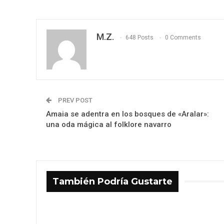
M.Z.
648 Posts
0 Comments
PREV POST
Amaia se adentra en los bosques de «Aralar»:
una oda mágica al folklore navarro
También Podría Gustarte