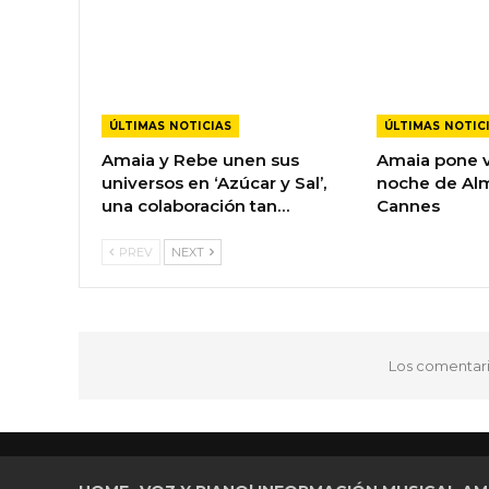
ÚLTIMAS NOTICIAS
ÚLTIMAS NOTIC
Amaia y Rebe unen sus
Amaia pone v
universos en ‘Azúcar y Sal’,
noche de Al
una colaboración tan…
Cannes
PREV
NEXT
Los comentari