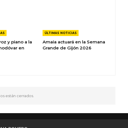
IAS
ÚLTIMAS NOTICIAS
oz y piano a la
Amaia actuará en la Semana
modóvar en
Grande de Gijón 2026
os están cerrados.