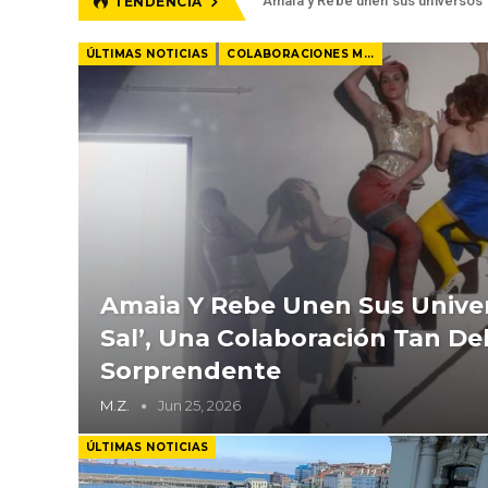
Amaia y Rebe unen sus universos 
TENDENCIA
ÚLTIMAS NOTICIAS
COLABORACIONES MUSICALES
Amaia Y Rebe Unen Sus Univer
Sal’, Una Colaboración Tan D
Sorprendente
M.Z.
Jun 25, 2026
ÚLTIMAS NOTICIAS