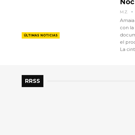
Noc
M.Z.
Amaia 
con la
docume
ÚLTIMAS NOTICIAS
el pro
La cin
RRSS