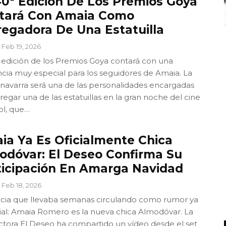
40ª Edición De Los Premios Goya
tará Con Amaia Como
regadora De Una Estatuilla
Feb 19, 2026
 edición de los Premios Goya contará con una
cia muy especial para los seguidores de Amaia. La
a navarra será una de las personalidades encargadas
regar una de las estatuillas en la gran noche del cine
ol, que…
ia Ya Es Oficialmente Chica
odóvar: El Deseo Confirma Su
ticipación En Amarga Navidad
Feb 18, 2026
icia que llevaba semanas circulando como rumor ya
cial: Amaia Romero es la nueva chica Almodóvar. La
tora El Deseo ha compartido un vídeo desde el set