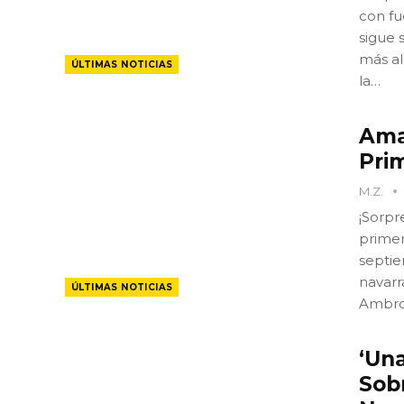
con fu
sigue 
más all
ÚLTIMAS NOTICIAS
la…
Ama
Pri
M.Z.
¡Sorpr
primer
septie
navarr
ÚLTIMAS NOTICIAS
Ambros
‘Una
Sob