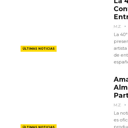
La 
Con
Ent
M.Z.
La 40ª
presen
artist
ÚLTIMAS NOTICIAS
de ent
españ
Ama
Alm
Par
M.Z.
La not
es ofi
produc
ÚLTIMAS NOTICIAS