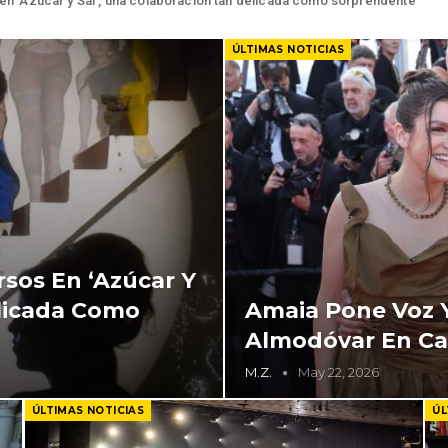
en ‘Azúcar y Sal’, una colaboración tan delicada como sorprendente
ÚLTIMAS NOTICIAS
sos En ‘Azúcar Y
elicada Como
Amaia Pone Voz 
Almodóvar En C
M.Z.
May 22, 2026
ÚLTIMAS NOTICIAS
ÚL