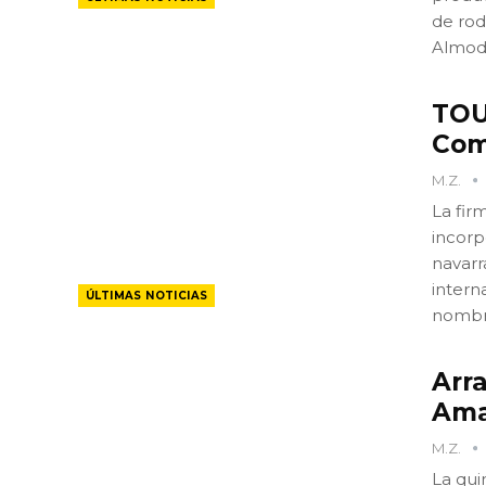
de rod
Almod
TOU
Com
M.Z.
La fir
incorp
navarr
intern
ÚLTIMAS NOTICIAS
nombr
Arr
Ama
M.Z.
La qui