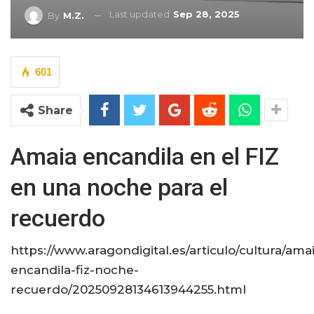
Last updated
Sep 28, 2025
By
M.Z.
601
Share
Amaia encandila en el FIZ
en una noche para el
recuerdo
https://www.aragondigital.es/articulo/cultura/ama
encandila-fiz-noche-
recuerdo/20250928134613944255.html