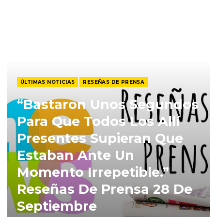
ÚLTIMAS NOTICIAS
RESEÑAS DE PRENSA
“Bastaron Unos Segundos
Para Que Todos Los Allí
Presentes Supieran Que
Estaban Ante Un
Momento Irrepetible.”
Reseñas De Prensa 28 De
Septiembre