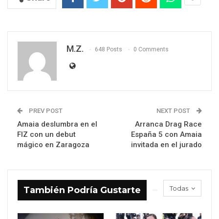
M.Z.
648 Posts
0 Comments
PREV POST
NEXT POST
Amaia deslumbra en el
Arranca Drag Race
FIZ con un debut
España 5 con Amaia
mágico en Zaragoza
invitada en el jurado
Todas
También Podría Gustarte