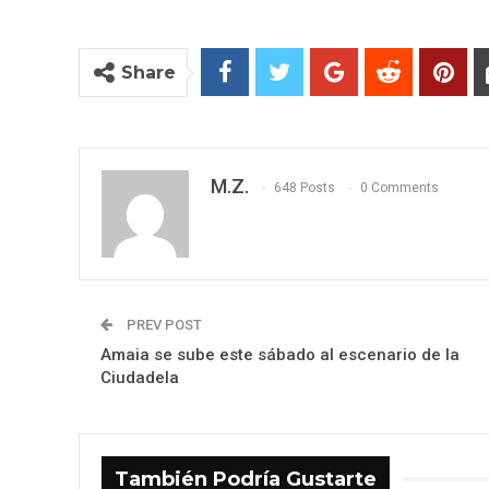
Share
M.Z.
648 Posts
0 Comments
PREV POST
Amaia se sube este sábado al escenario de la
Ciudadela
También Podría Gustarte