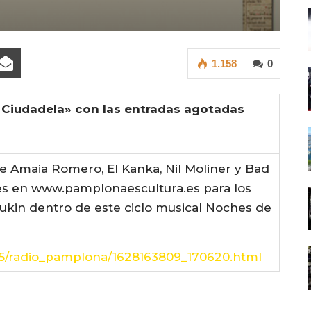
1.158
0
 Ciudadela» con las entradas agotadas
e Amaia Romero, El Kanka, Nil Moliner y Bad
des en www.pamplonaescultura.es para los
ukin dentro de este ciclo musical Noches de
05/radio_pamplona/1628163809_170620.html