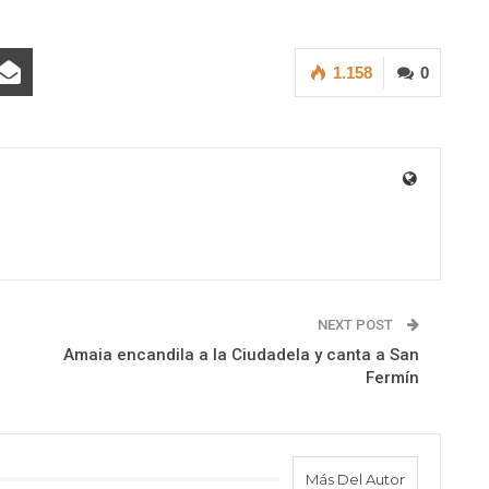
1.158
0
NEXT POST
Amaia encandila a la Ciudadela y canta a San
Fermín
Más Del Autor