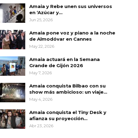
Amaia y Rebe unen sus universos
en ‘Azúcar y…
Jun 25, 2026
Amaia pone voz y piano a la noche
de Almodóvar en Cannes
May 22, 2026
Amaia actuará en la Semana
Grande de Gijón 2026
May 7, 2026
Amaia conquista Bilbao con su
show más ambicioso: un viaje…
May 4, 2026
Amaia conquista el Tiny Desk y
afianza su proyección…
Abr 23, 2026