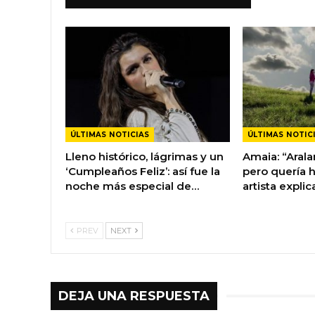
ÚLTIMAS NOTICIAS
ÚLTIMAS NOTIC
Lleno histórico, lágrimas y un
Amaia: “Arala
‘Cumpleaños Feliz’: así fue la
pero quería h
noche más especial de…
artista explic
PREV
NEXT
DEJA UNA RESPUESTA