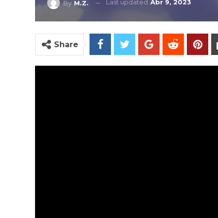
Last updated
Abr 9, 2023
By
M.Z.
Share