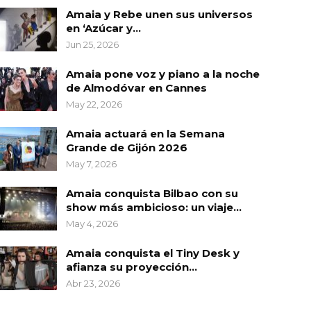
Amaia y Rebe unen sus universos
en ‘Azúcar y…
Jun 25, 2026
Amaia pone voz y piano a la noche
de Almodóvar en Cannes
May 22, 2026
Amaia actuará en la Semana
Grande de Gijón 2026
May 7, 2026
Amaia conquista Bilbao con su
show más ambicioso: un viaje…
May 4, 2026
Amaia conquista el Tiny Desk y
afianza su proyección…
Abr 23, 2026