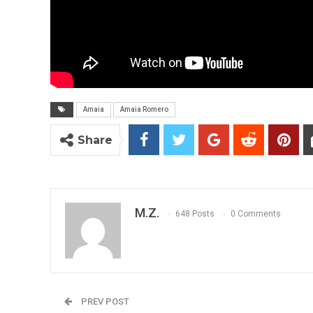
Amaia
Amaia Romero
Share
M.Z.
648 Posts
0 Comments
PREV POST