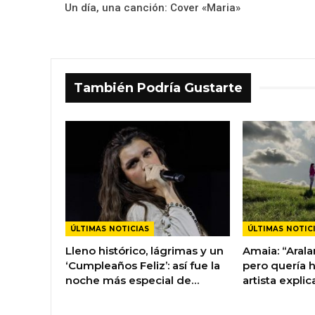
Un día, una canción: Cover «Maria»
También Podría Gustarte
ÚLTIMAS NOTICIAS
ÚLTIMAS NOTIC
Lleno histórico, lágrimas y un
Amaia: “Arala
‘Cumpleaños Feliz’: así fue la
pero quería h
noche más especial de…
artista explic