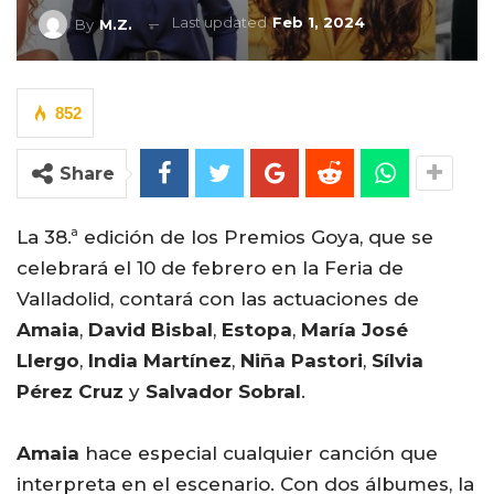
Last updated
Feb 1, 2024
By
M.Z.
852
Share
La 38.ª edición de los Premios Goya, que se
celebrará el 10 de febrero en la Feria de
Valladolid, contará con las actuaciones de
Amaia
,
David Bisbal
,
Estopa
,
María José
Llergo
,
India Martínez
,
Niña Pastori
,
Sílvia
Pérez Cruz
y
Salvador Sobral
.
Amaia
hace especial cualquier canción que
interpreta en el escenario. Con dos álbumes, la