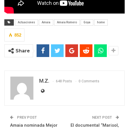
Actuaciones
Amaia
Amaia Romero
Goya
home
852
Share
M.Z.
648 Posts
0 Comments
PREV POST
NEXT POST
Amaia nominada Mejor
El documental “Marisol,