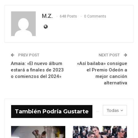
M.Z.
648 Posts
0 Comments
PREV POST
NEXT POST
Amaia: «El nuevo álbum
«Así bailaba» consigue
estará a finales de 2023
el Premio Odeón a
o comienzos del 2024»
mejor canción
alternativa
Todas
También Podría Gustarte