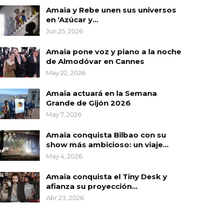
Amaia y Rebe unen sus universos
en ‘Azúcar y…
Jun 25, 2026
Amaia pone voz y piano a la noche
de Almodóvar en Cannes
May 22, 2026
Amaia actuará en la Semana
Grande de Gijón 2026
May 7, 2026
Amaia conquista Bilbao con su
show más ambicioso: un viaje…
May 4, 2026
Amaia conquista el Tiny Desk y
afianza su proyección…
Abr 23, 2026