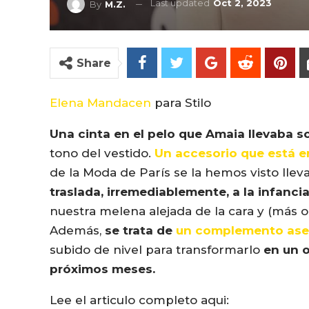
Last updated
Oct 2, 2023
By
M.Z.
Share
Elena Mandacen
para Stilo
Una cinta en el pelo que Amaia llevaba 
tono del vestido.
Un accesorio que está e
de la Moda de París se la hemos visto llev
traslada, irremediablemente, a la infanci
nuestra melena alejada de la cara y (más o
Además,
se trata de
un complemento ase
subido de nivel para transformarlo
en un o
próximos meses.
Lee el articulo completo aqui: