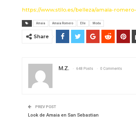
https://www.stilo.es/belleza/amaia-romer
Amaia
Amaia Romero
Elle
Moda
Share
M.Z.
648 Posts
0 Comments
PREV POST
Look de Amaia en San Sebastian