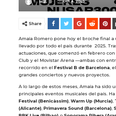
On
Oct 4, 2025
By
M.Z.
Share
Amaia Romero pone hoy el broche final a un
llevado por todo el país durante 2025. T
actuaciones, que comenzó en febrero con 
Club y el Movistar Arena —ambas con entra
recorrido en el
Festival B de Barcelona
, 
grandes conciertos y nuevos proyectos.
A lo largo de estos meses, Amaia ha sido u
principales eventos musicales del país. H
Festival (Benicàssim)
,
Warm Up (Murcia)
,
(Alicante)
,
Primavera Sound (Barcelona)
,
BBK Live (Bilbao)
o
Sonorama Ribera (Ara