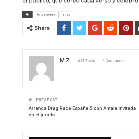
el público, que coreó cada verso y celebró
Actuaciones
alizz
Share
M.Z.
648 Posts
0 Comments
PREV POST
Arranca Drag Race España 5 con Amaia invitada
en el jurado