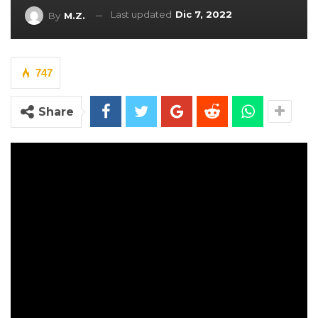
Last updated
Dic 7, 2022
By
M.Z.
747
Share