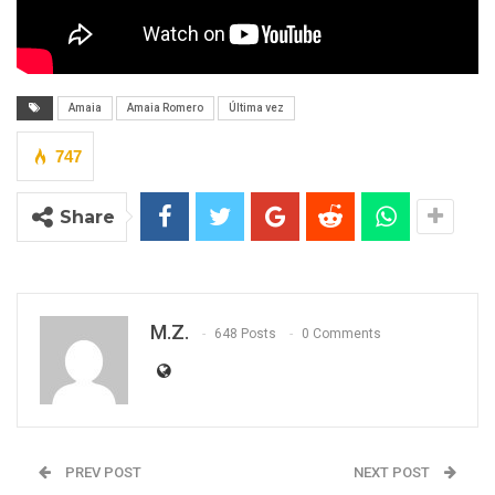
Amaia
Amaia Romero
Última vez
747
Share
M.Z.
648 Posts
0 Comments
PREV POST
NEXT POST