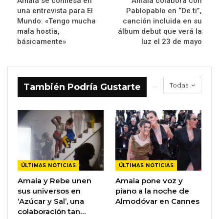
Amaia se confiesa en
Amaia colabora con
una entrevista para El
Pablopablo en “De ti”,
Mundo: «Tengo mucha
canción incluida en su
mala hostia,
álbum debut que verá la
básicamente»
luz el 23 de mayo
Todas
También Podría Gustarte
ÚLTIMAS NOTICIAS
ÚLTIMAS NOTICIAS
Amaia y Rebe unen
Amaia pone voz y
sus universos en
piano a la noche de
‘Azúcar y Sal’, una
Almodóvar en Cannes
colaboración tan…