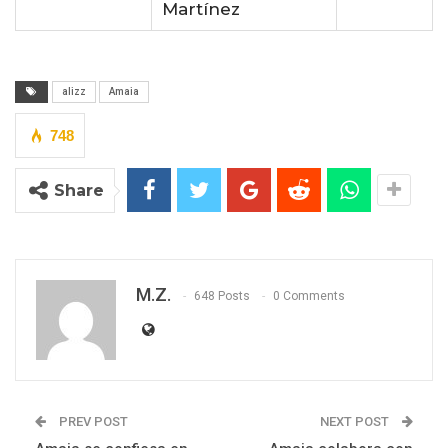
Martínez
alizz
Amaia
748
Share
M.Z.
648 Posts
0 Comments
PREV POST
NEXT POST