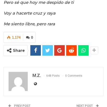
Pero sé que hoy me despido de ti
Voy a hacerte cruz y raya
Me siento libre, pero rara
1.174
0
Share
M.Z.
648 Posts
0 Comments
PREV POST
NEXT POST