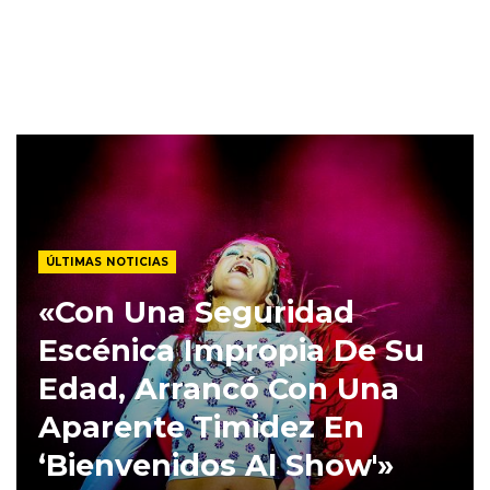
ÚLTIMAS NOTICIAS
«Con Una Seguridad
Escénica Impropia De Su
Edad, Arrancó Con Una
Aparente Timidez En
‘Bienvenidos Al Show'»