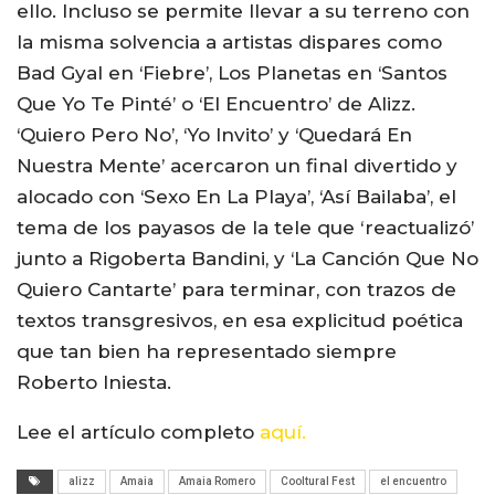
ello. Incluso se permite llevar a su terreno con
la misma solvencia a artistas dispares como
Bad Gyal en ‘Fiebre’, Los Planetas en ‘Santos
Que Yo Te Pinté’ o ‘El Encuentro’ de Alizz.
‘Quiero Pero No’, ‘Yo Invito’ y ‘Quedará En
Nuestra Mente’ acercaron un final divertido y
alocado con ‘Sexo En La Playa’, ‘Así Bailaba’, el
tema de los payasos de la tele que ‘reactualizó’
junto a Rigoberta Bandini, y ‘La Canción Que No
Quiero Cantarte’ para terminar, con trazos de
textos transgresivos, en esa explicitud poética
que tan bien ha representado siempre
Roberto Iniesta.
Lee el artículo completo
aquí.
alizz
Amaia
Amaia Romero
Cooltural Fest
el encuentro