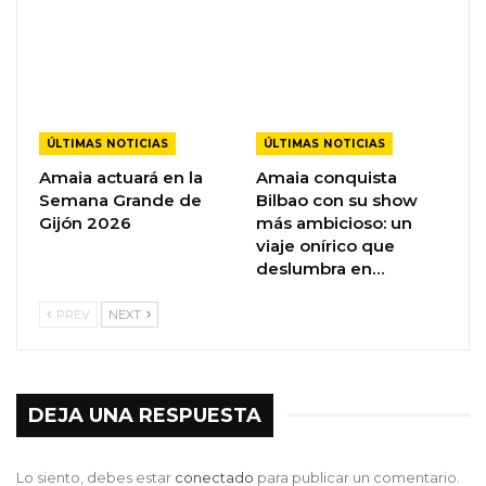
ÚLTIMAS NOTICIAS
ÚLTIMAS NOTICIAS
Amaia actuará en la
Amaia conquista
Semana Grande de
Bilbao con su show
Gijón 2026
más ambicioso: un
viaje onírico que
deslumbra en…
PREV
NEXT
DEJA UNA RESPUESTA
Lo siento, debes estar
conectado
para publicar un comentario.