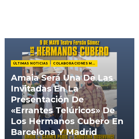
ÚLTIMAS NOTICIAS
COLABORACIONES MUSICALES
Amaia Será Una De Las
Invitadas En La
Presentación De
«Errantes Telúricos» De
Los Hermanos Cubero En
Barcelona Y Madrid