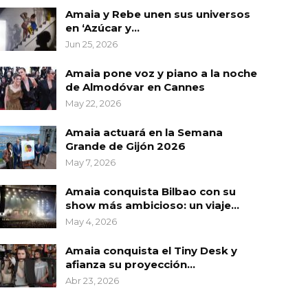
Amaia y Rebe unen sus universos
en ‘Azúcar y…
Jun 25, 2026
Amaia pone voz y piano a la noche
de Almodóvar en Cannes
May 22, 2026
Amaia actuará en la Semana
Grande de Gijón 2026
May 7, 2026
Amaia conquista Bilbao con su
show más ambicioso: un viaje…
May 4, 2026
Amaia conquista el Tiny Desk y
afianza su proyección…
Abr 23, 2026