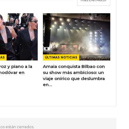
IAS
ÚLTIMAS NOTICIAS
oz y piano a la
Amaia conquista Bilbao con
modóvar en
su show más ambicioso: un
viaje onírico que deslumbra
en…
os están cerrados.