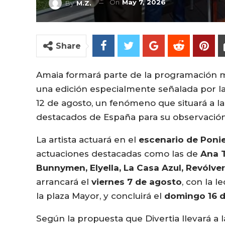
On
May 7, 2026
By
M.Z.
Share
Amaia formará parte de la programación m
una edición especialmente señalada por la
12 de agosto, un fenómeno que situará a l
destacados de España para su observación
La artista actuará en el
escenario de Poni
actuaciones destacadas como las de
Ana T
Bunnymen, Elyella, La Casa Azul, Revólv
arrancará el
viernes 7 de agosto
, con la 
la plaza Mayor, y concluirá el
domingo 16 
Según la propuesta que Divertia llevará a 