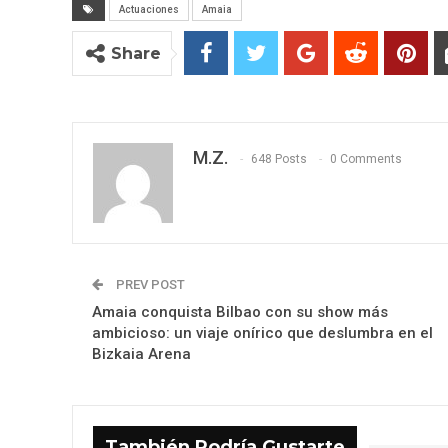
Actuaciones
Amaia
Share
M.Z.
648 Posts
0 Comments
PREV POST
Amaia conquista Bilbao con su show más
ambicioso: un viaje onírico que deslumbra en el
Bizkaia Arena
También Podría Gustarte