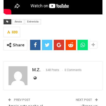
Amaia
Entrevista
699
Share
M.Z.
648 Posts
0 Comments
PREV POST
NEXT POST