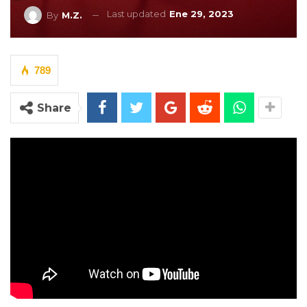
Last updated
Ene 29, 2023
By
M.Z.
789
Share