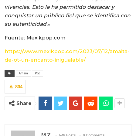
vivencias. Esto le ha permitido destacar y
conquistar un público fiel que se identifica con
su autenticidad.
«
Fuente: Mexikpop.com
https://www.mexikpop.com/2023/07/12/amaita-
de-ot-un-encanto-inigualable/
Amaia
Pop
804
Share
M.Z.
648 Posts
0 Comments