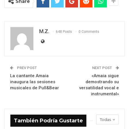
Share
M.Z.
648 Posts
0 Comments
PREV POST
NEXT POST
La cantante Amaia
«Amaia sigue
inaugura las sesiones
demostrando su
musicales de Pull&Bear
versatilidad vocal e
instrumental»
Todas
También Podría Gustarte