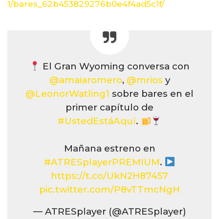
1/bares_62b453829276b0e4f4ad5c1f/
El Gran Wyoming conversa con
@amaiaromero
,
@mrios
y
@LeonorWatling1
sobre bares en el
primer capítulo de
#UstedEstáAquí
.
Mañana estreno en
#ATRESplayerPREMIUM
.
https://t.co/UkN2H87457
pic.twitter.com/P8vTTmcNgH
— ATRESplayer (@ATRESplayer)