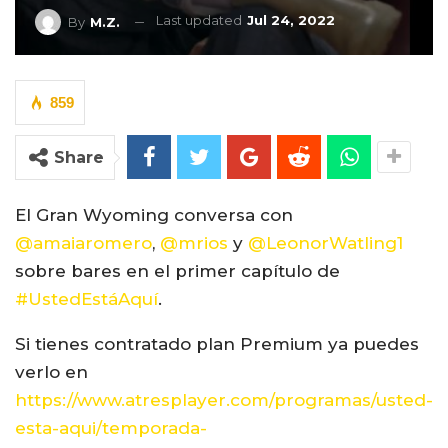
Last updated
Jul 24, 2022
By
M.Z.
859
Share
El Gran Wyoming conversa con
@amaiaromero
,
@mrios
y
@LeonorWatling1
sobre bares en el primer capítulo de
#UstedEstáAquí
.
Si tienes contratado plan Premium ya puedes
verlo en
https://www.atresplayer.com/programas/usted-
esta-aqui/temporada-