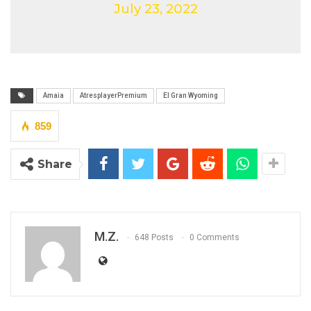
July 23, 2022
Amaia
AtresplayerPremium
El Gran Wyoming
859
Share
M.Z.
648 Posts
0 Comments