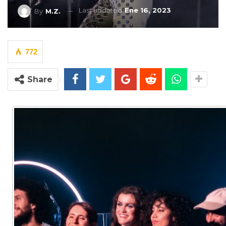
Last updated
Ene 16, 2023
By
M.Z.
772
Share