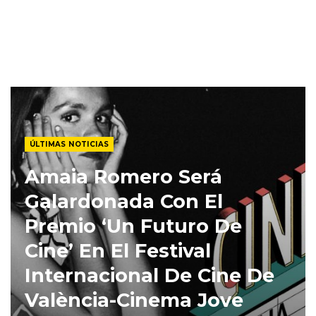
ÚLTIMAS NOTICIAS
Amaia Romero Será
Galardonada Con El
Premio ‘Un Futuro De
Cine’ En El Festival
Internacional De Cine De
València-Cinema Jove