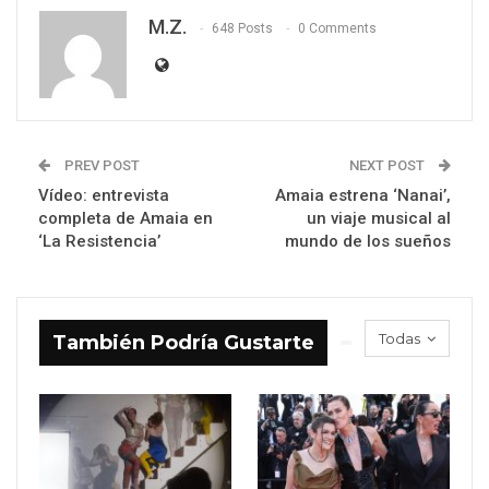
M.Z.
648 Posts
0 Comments
PREV POST
NEXT POST
Vídeo: entrevista
Amaia estrena ‘Nanai’,
completa de Amaia en
un viaje musical al
‘La Resistencia’
mundo de los sueños
Todas
También Podría Gustarte