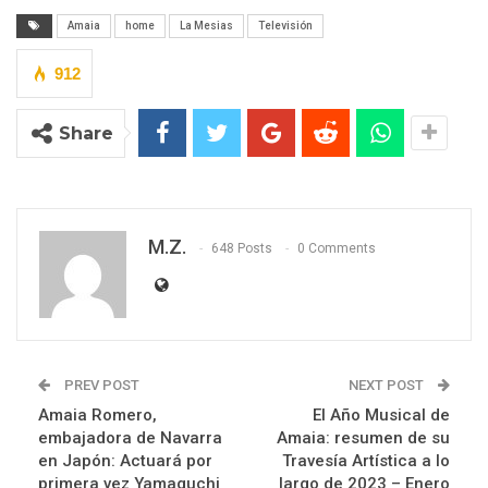
Amaia
home
La Mesias
Televisión
912
Share
M.Z.
648 Posts
0 Comments
PREV POST
NEXT POST
Amaia Romero,
El Año Musical de
embajadora de Navarra
Amaia: resumen de su
en Japón: Actuará por
Travesía Artística a lo
primera vez Yamaguchi
largo de 2023 – Enero