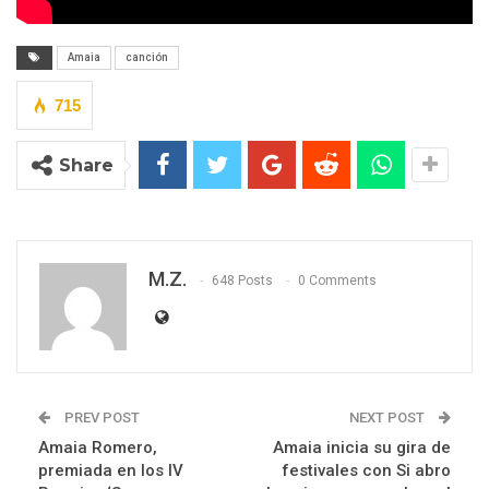
Amaia
canción
715
Share
M.Z.
648 Posts
0 Comments
PREV POST
NEXT POST
Amaia Romero,
Amaia inicia su gira de
premiada en los IV
festivales con Si abro